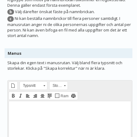
Denna gäller endast första exemplaret.
Välj därefter önskat fäste på namnbrickan.
b
Ni kan beställa namnbrickor till flera personer samtidigt. I
c
manusrutan anger ni de olika personernas uppgifter och antal per
person. Ni kan även bifoga en fil med alla uppgifter om det är ett
stort antal namn.
Manus
Skapa din egen text i manusrutan. Välj bland flera typsnitt och
storlekar. Klicka på "Skapa korrektur" när ni är klara.
Typsnitt
Storlek
Ram