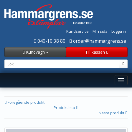
Kundservice
Min sida
Logga in
040-10 38 80
order@hammargrens.se
Kundvagn
Till kassan
Toggl
navig
Föregående produkt
Produktlista
Nästa produkt