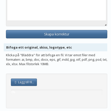
Skapa korrektur
Bifoga ett original, skiss, logotype, etc
Klicka på "Bläddra" för att bifoga en fil. Vi tar emot filer med
formaten: ai, bmp, doc, docx, eps, gif, indd, jpg, otf, pdf, png, psd, txt,
xlx, xlsx. Max filstorlek 10MB.
Lägg till fil...
0%
complete