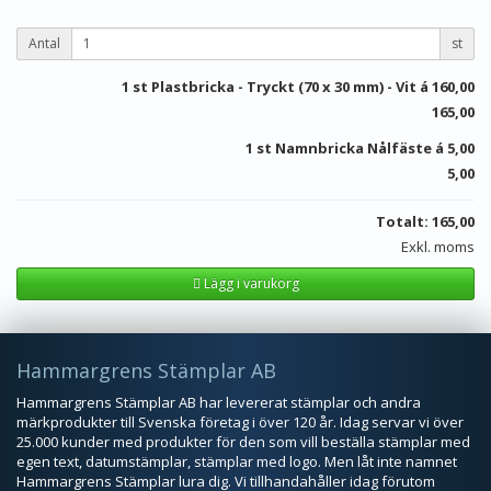
Antal
st
1
st Plastbricka - Tryckt (70 x 30 mm) - Vit á
160,00
165,00
1 st Namnbricka Nålfäste á
5,00
5,00
Totalt:
165,00
Exkl. moms
Lägg i varukorg
Hammargrens Stämplar AB
Hammargrens Stämplar AB har levererat stämplar och andra
märkprodukter till Svenska företag i över 120 år. Idag servar vi över
25.000 kunder med produkter för den som vill beställa stämplar med
egen text, datumstämplar, stämplar med logo. Men låt inte namnet
Hammargrens Stämplar lura dig. Vi tillhandahåller idag förutom