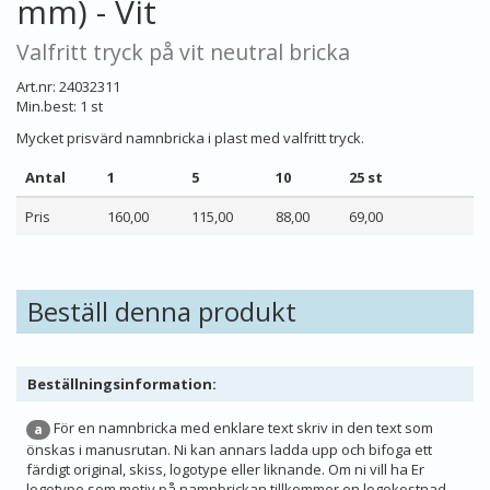
mm) - Vit
Valfritt tryck på vit neutral bricka
Art.nr: 24032311
Min.best: 1 st
Mycket prisvärd namnbricka i plast med valfritt tryck.
Antal
1
5
10
25 st
Pris
160,00
115,00
88,00
69,00
Beställ denna produkt
Beställningsinformation:
För en namnbricka med enklare text skriv in den text som
a
önskas i manusrutan. Ni kan annars ladda upp och bifoga ett
färdigt original, skiss, logotype eller liknande. Om ni vill ha Er
logotype som motiv på namnbrickan tillkommer en logokostnad.