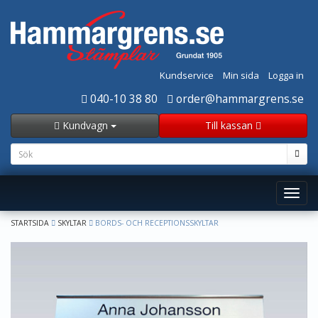
Kundservice
Min sida
Logga in
040-10 38 80
order@hammargrens.se
Kundvagn
Till kassan
Toggl
navig
STARTSIDA
SKYLTAR
BORDS- OCH RECEPTIONSSKYLTAR