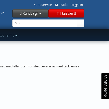
Kundservice
Min sida
Logga in
se
Kundvagn
Till kassan
xponering
ormat, med eller utan fönster. Levereras med täckremsa