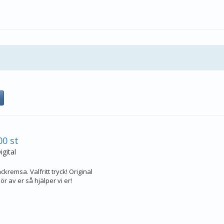
0 st
gital
kremsa. Valfritt tryck! Original
r av er så hjälper vi er!