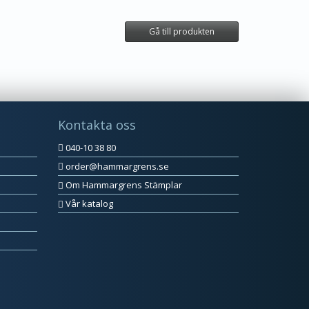
Gå till produkten
Kontakta oss
040-10 38 80
order@hammargrens.se
Om Hammargrens Stämplar
Vår katalog