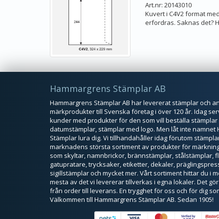
Art.nr: 20143010
Kuvert i C4V2 format med 
erfordras. Saknas det? Hö
Hammargrens Stämplar AB
Hammargrens Stämplar AB har levererat stämplar och a
märkprodukter till Svenska företag i över 120 år. Idag ser
kunder med produkter för den som vill beställa stämplar
datumstämplar, stämplar med logo. Men låt inte namne
Stämplar lura dig. Vi tillhandahåller idag förutom stämplar
marknadens största sortiment av produkter för märknin
som skyltar, namnbrickor, brännstämplar, stålstämplar, f
gatupratare, trycksaker, etiketter, dekaler, präglingspressa
sigillstämplar och mycket mer. Vårt sortiment hittar du i
mesta av det vi levererar tillverkas i egna lokaler. Det gör 
från order till leverans. En trygghet för oss och för dig s
Välkommen till Hammargrens Stämplar AB. Sedan 1905!