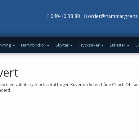
040-10 38 80
order@hammargrens.
rkning
Namnbrickor
Skyltar
Trycksaker
Etiketter
E
vert
ed med valfritt tryck och antal färger. Kuverten finns i både C5 och C4- f
ndard.