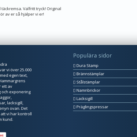
täckremsa. Valfritt tryck! Original
r av er så hjälper vi er!
Populära sidor
ndra
Dura Stamp
var vi över 25.000
Brännstämplar
 med egen text,
t Hammargrens
Stålstämplar
 ett av
Namnbrickor
g och exponering
laggor,
Lacksigill
r, lacksigill,
Präglingspressar
 menyn ovan. Det
att vi har kontroll
om kund.