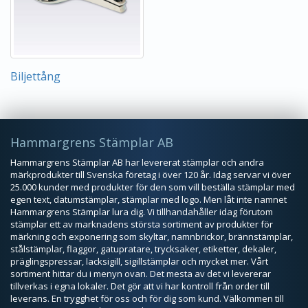
Biljettång
Hammargrens Stämplar AB
Hammargrens Stämplar AB har levererat stämplar och andra
märkprodukter till Svenska företag i över 120 år. Idag servar vi över
25.000 kunder med produkter för den som vill beställa stämplar med
egen text, datumstämplar, stämplar med logo. Men låt inte namnet
Hammargrens Stämplar lura dig. Vi tillhandahåller idag förutom
stämplar ett av marknadens största sortiment av produkter för
märkning och exponering som skyltar, namnbrickor, brännstämplar,
stålstämplar, flaggor, gatupratare, trycksaker, etiketter, dekaler,
präglingspressar, lacksigill, sigillstämplar och mycket mer. Vårt
sortiment hittar du i menyn ovan. Det mesta av det vi levererar
tillverkas i egna lokaler. Det gör att vi har kontroll från order till
leverans. En trygghet för oss och för dig som kund. Välkommen till