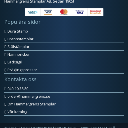
Hammargrens Stämplar AB. Sedan 1905!
Populära sidor
Dura Stamp
Brännstämplar
Stålstämplar
Namnbrickor
Lacksigill
Präglingspressar
Kontakta oss
040-10 38 80
order@hammargrens.se
Om Hammargrens Stämplar
Vår katalog