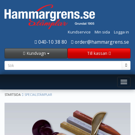
Kundservice
Min sida
Logga in
040-10 38 80
order@hammargrens.se
Kundvagn
Till kassan
Toggl
navig
STARTSIDA
SPECIALSTÄMPLAR